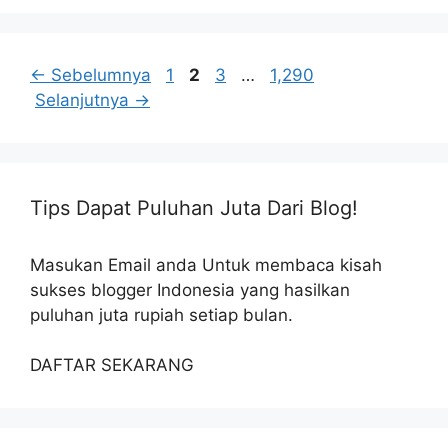
Halaman
Halaman
Halaman
Halaman
←
Sebelumnya
1
2
3
…
1,290
Selanjutnya
→
Tips Dapat Puluhan Juta Dari Blog!
Masukan Email anda Untuk membaca kisah
sukses blogger Indonesia yang hasilkan
puluhan juta rupiah setiap bulan.
DAFTAR SEKARANG