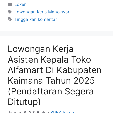
Kategori
Loker
Tag
Lowongan Kerja Manokwari
Tinggalkan komentar
Lowongan Kerja
Asisten Kepala Toko
Alfamart Di Kabupaten
Kaimana Tahun 2025
(Pendaftaran Segera
Ditutup)
Januari 8, 2026
oleh
SPEK tekno