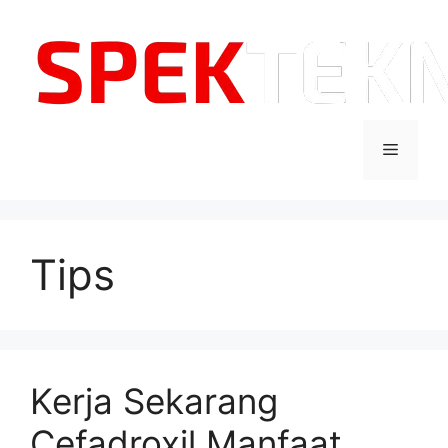
Langsung
ke
isi
Menu
Tips
Kerja Sekarang
Cefadroxil Manfaat