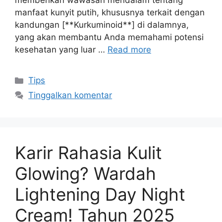
memberikan wawasan mendalam tentang
manfaat kunyit putih, khususnya terkait dengan
kandungan [**Kurkuminoid**] di dalamnya,
yang akan membantu Anda memahami potensi
kesehatan yang luar …
Read more
Kategori
Tips
Tinggalkan komentar
Karir Rahasia Kulit
Glowing? Wardah
Lightening Day Night
Cream! Tahun 2025