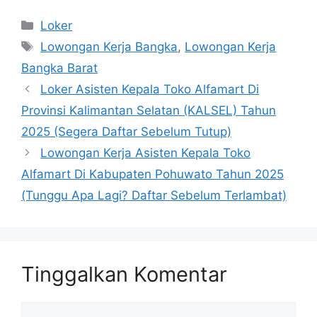
Kategori
Loker
Tag
Lowongan Kerja Bangka
,
Lowongan Kerja
Bangka Barat
Loker Asisten Kepala Toko Alfamart Di
Provinsi Kalimantan Selatan (KALSEL) Tahun
2025 (Segera Daftar Sebelum Tutup)
Lowongan Kerja Asisten Kepala Toko
Alfamart Di Kabupaten Pohuwato Tahun 2025
(Tunggu Apa Lagi? Daftar Sebelum Terlambat)
Tinggalkan Komentar
Komentar