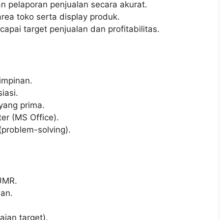
n pelaporan penjualan secara akurat.
rea toko serta display produk.
ai target penjualan dan profitabilitas.
impinan.
iasi.
ang prima.
r (MS Office).
problem-solving).
/UMR.
an.
.
ian target).