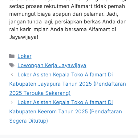
setiap proses rekrutmen Alfamart tidak pernah
memungut biaya apapun dari pelamar. Jadi,
jangan tunda lagi, persiapkan berkas Anda dan
raih karir impian Anda bersama Alfamart di
Jayawijaya!
Kategori
Loker
Tag
Lowongan Kerja Jayawijaya
Loker Asisten Kepala Toko Alfamart Di
Kabupaten Jayapura Tahun 2025 (Pendaftaran
2025 Terbuka Sekarang)
Loker Asisten Kepala Toko Alfamart Di
Kabupaten Keerom Tahun 2025 (Pendaftaran
Segera Ditutup)