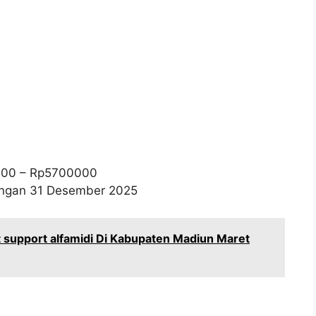
000
– Rp
5700000
wongan 31 Desember 2025
 support alfamidi Di Kabupaten Madiun Maret