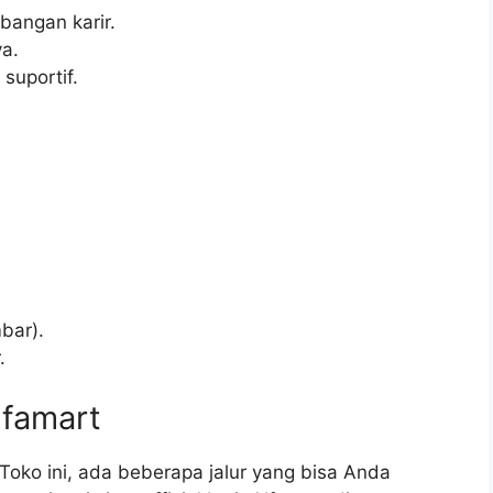
angan karir.
ya.
suportif.
bar).
.
lfamart
oko ini, ada beberapa jalur yang bisa Anda