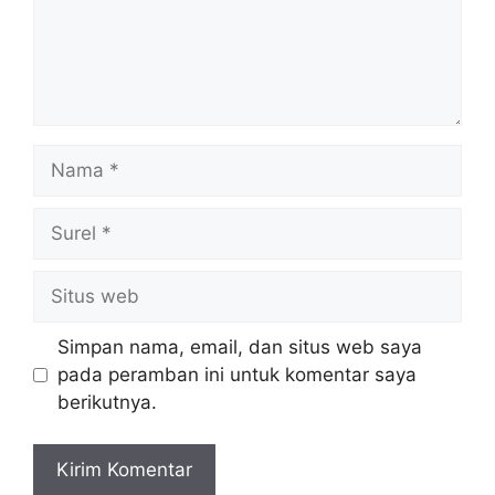
Nama
Surel
Situs
web
Simpan nama, email, dan situs web saya
pada peramban ini untuk komentar saya
berikutnya.