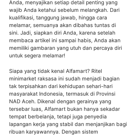
Anda, menyajikan setiap detail penting yang
wajib Anda ketahui sebelum melangkah. Dari
kualifikasi, tanggung jawab, hingga cara
melamar, semuanya akan dibahas tuntas di
sini. Jadi, siapkan diri Anda, karena setelah
membaca artikel ini sampai habis, Anda akan
memiliki gambaran yang utuh dan percaya diri
untuk segera melamar!
Siapa yang tidak kenal Alfamart? Ritel
minimarket raksasa ini sudah menjadi bagian
tak terpisahkan dari kehidupan sehari-hari
masyarakat Indonesia, termasuk di Provinsi
NAD Aceh. Dikenal dengan gerainya yang
tersebar luas, Alfamart bukan hanya sekadar
tempat berbelanja, tetapi juga penyedia
lapangan kerja yang stabil dan menjanjikan bagi
ribuan karyawannya. Dengan sistem