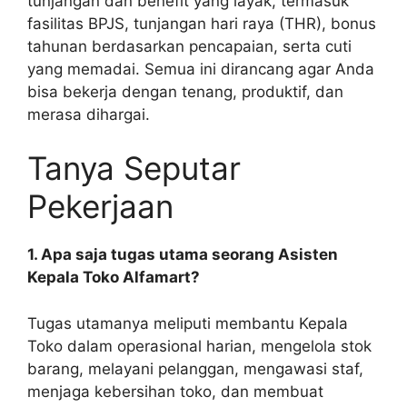
tunjangan dan benefit yang layak, termasuk
fasilitas BPJS, tunjangan hari raya (THR), bonus
tahunan berdasarkan pencapaian, serta cuti
yang memadai. Semua ini dirancang agar Anda
bisa bekerja dengan tenang, produktif, dan
merasa dihargai.
Tanya Seputar
Pekerjaan
1. Apa saja tugas utama seorang Asisten
Kepala Toko Alfamart?
Tugas utamanya meliputi membantu Kepala
Toko dalam operasional harian, mengelola stok
barang, melayani pelanggan, mengawasi staf,
menjaga kebersihan toko, dan membuat