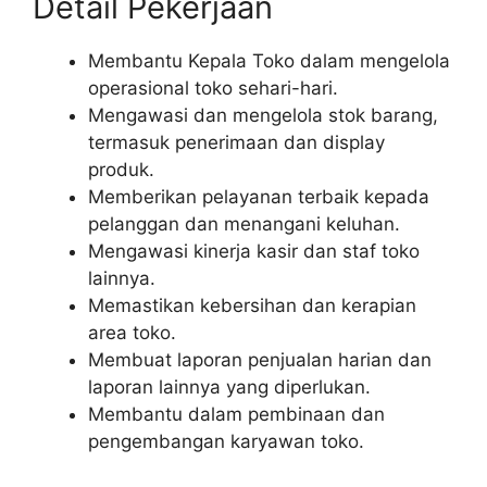
Detail Pekerjaan
Membantu Kepala Toko dalam mengelola
operasional toko sehari-hari.
Mengawasi dan mengelola stok barang,
termasuk penerimaan dan display
produk.
Memberikan pelayanan terbaik kepada
pelanggan dan menangani keluhan.
Mengawasi kinerja kasir dan staf toko
lainnya.
Memastikan kebersihan dan kerapian
area toko.
Membuat laporan penjualan harian dan
laporan lainnya yang diperlukan.
Membantu dalam pembinaan dan
pengembangan karyawan toko.