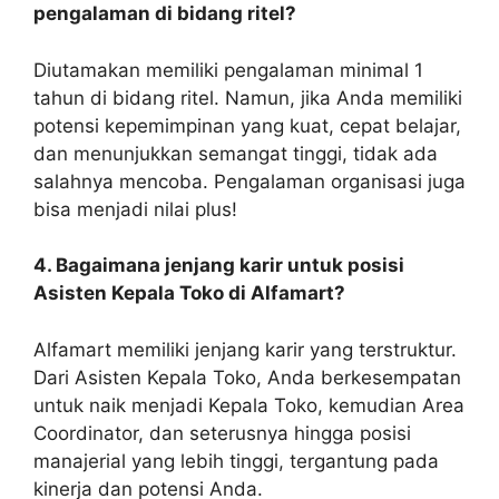
pengalaman di bidang ritel?
Diutamakan memiliki pengalaman minimal 1
tahun di bidang ritel. Namun, jika Anda memiliki
potensi kepemimpinan yang kuat, cepat belajar,
dan menunjukkan semangat tinggi, tidak ada
salahnya mencoba. Pengalaman organisasi juga
bisa menjadi nilai plus!
4. Bagaimana jenjang karir untuk posisi
Asisten Kepala Toko di Alfamart?
Alfamart memiliki jenjang karir yang terstruktur.
Dari Asisten Kepala Toko, Anda berkesempatan
untuk naik menjadi Kepala Toko, kemudian Area
Coordinator, dan seterusnya hingga posisi
manajerial yang lebih tinggi, tergantung pada
kinerja dan potensi Anda.