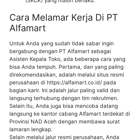
(SKCK) yang masih berlaku.
Cara Melamar Kerja Di PT
Alfamart
Untuk Anda yang sudah tidak sabar ingin
bergabung dengan PT Alfamart sebagai
Asisten Kepala Toko, ada beberapa cara yang
bisa Anda tempuh. Pertama, dan yang paling
direkomendasikan, adalah melalui situs resmi
perusahaan di
https://alfamart.co.id/
pada
bagian karir. Ini adalah jalur paling valid dan
langsung terhubung dengan tim rekrutmen.
Selain itu, Anda juga bisa mencoba datang
langsung ke kantor cabang Alfamart terdekat di
Provinsi NAD Aceh dengan membawa surat
lamaran lengkap.
Selain melalui jalur resmi perusahaan, Anda