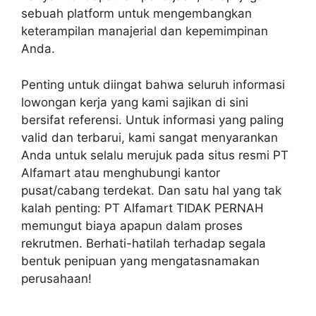
sebuah platform untuk mengembangkan
keterampilan manajerial dan kepemimpinan
Anda.
Penting untuk diingat bahwa seluruh informasi
lowongan kerja yang kami sajikan di sini
bersifat referensi. Untuk informasi yang paling
valid dan terbarui, kami sangat menyarankan
Anda untuk selalu merujuk pada situs resmi PT
Alfamart atau menghubungi kantor
pusat/cabang terdekat. Dan satu hal yang tak
kalah penting: PT Alfamart TIDAK PERNAH
memungut biaya apapun dalam proses
rekrutmen. Berhati-hatilah terhadap segala
bentuk penipuan yang mengatasnamakan
perusahaan!