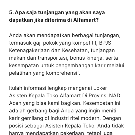
5. Apa saja tunjangan yang akan saya
dapatkan jika diterima di Alfamart?
Anda akan mendapatkan berbagai tunjangan,
termasuk gaji pokok yang kompetitif, BPJS
Ketenagakerjaan dan Kesehatan, tunjangan
makan dan transportasi, bonus kinerja, serta
kesempatan untuk pengembangan karir melalui
pelatihan yang komprehensif.
Itulah informasi lengkap mengenai Loker
Asisten Kepala Toko Alfamart Di Provinsi NAD
Aceh yang bisa kami bagikan. Kesempatan ini
adalah gerbang bagi Anda yang ingin meniti
karir gemilang di industri ritel modern. Dengan
posisi sebagai Asisten Kepala Toko, Anda tidak
hanya mendapatkan pekerjaan, tetapi juga