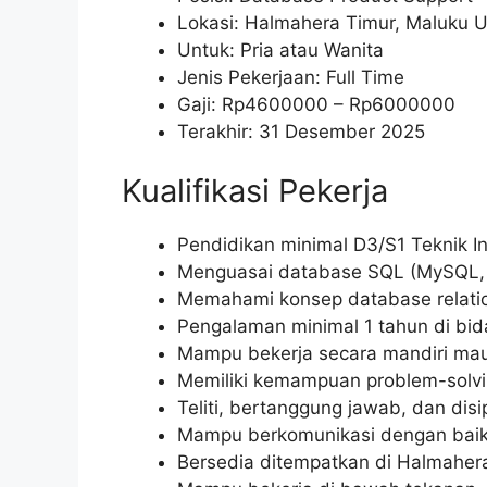
Lokasi: Halmahera Timur, Maluku U
Untuk: Pria atau Wanita
Jenis Pekerjaan: Full Time
Gaji: Rp
4600000
– Rp
6000000
Terakhir: 31 Desember 2025
Kualifikasi Pekerja
Pendidikan minimal D3/S1 Teknik I
Menguasai database SQL (MySQL, P
Memahami konsep database relation
Pengalaman minimal 1 tahun di bid
Mampu bekerja secara mandiri mau
Memiliki kemampuan problem-solvi
Teliti, bertanggung jawab, dan disip
Mampu berkomunikasi dengan baik
Bersedia ditempatkan di Halmahera