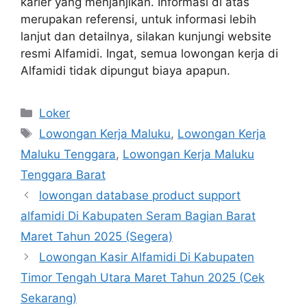
karier yang menjanjikan. Informasi di atas
merupakan referensi, untuk informasi lebih
lanjut dan detailnya, silakan kunjungi website
resmi Alfamidi. Ingat, semua lowongan kerja di
Alfamidi tidak dipungut biaya apapun.
Kategori
Loker
Tag
Lowongan Kerja Maluku
,
Lowongan Kerja
Maluku Tenggara
,
Lowongan Kerja Maluku
Tenggara Barat
lowongan database product support
alfamidi Di Kabupaten Seram Bagian Barat
Maret Tahun 2025 (Segera)
Lowongan Kasir Alfamidi Di Kabupaten
Timor Tengah Utara Maret Tahun 2025 (Cek
Sekarang)