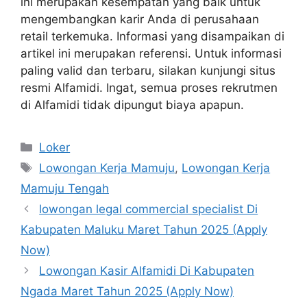
ini merupakan kesempatan yang baik untuk
mengembangkan karir Anda di perusahaan
retail terkemuka. Informasi yang disampaikan di
artikel ini merupakan referensi. Untuk informasi
paling valid dan terbaru, silakan kunjungi situs
resmi Alfamidi. Ingat, semua proses rekrutmen
di Alfamidi tidak dipungut biaya apapun.
Kategori
Loker
Tag
Lowongan Kerja Mamuju
,
Lowongan Kerja
Mamuju Tengah
lowongan legal commercial specialist Di
Kabupaten Maluku Maret Tahun 2025 (Apply
Now)
Lowongan Kasir Alfamidi Di Kabupaten
Ngada Maret Tahun 2025 (Apply Now)