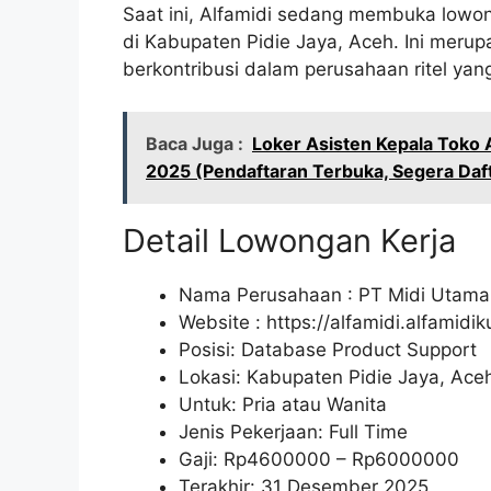
Saat ini, Alfamidi sedang membuka lowon
di Kabupaten Pidie Jaya, Aceh. Ini meru
berkontribusi dalam perusahaan ritel yan
Baca Juga :
Loker Asisten Kepala Toko 
2025 (Pendaftaran Terbuka, Segera Daf
Detail Lowongan Kerja
Nama Perusahaan :
PT Midi Utama
Website :
https://alfamidi.alfamidi
Posisi: Database Product Support
Lokasi: Kabupaten Pidie Jaya, Ace
Untuk: Pria atau Wanita
Jenis Pekerjaan: Full Time
Gaji: Rp
4600000
– Rp
6000000
Terakhir: 31 Desember 2025