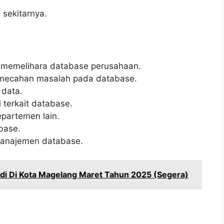
 sekitarnya.
memelihara database perusahaan.
emecahan masalah pada database.
 data.
terkait database.
epartemen lain.
base.
manajemen database.
di Di Kota Magelang Maret Tahun 2025 (Segera)