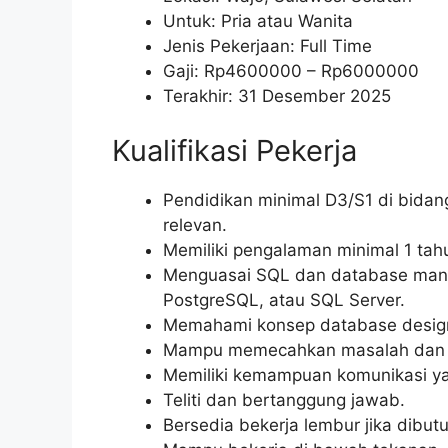
Untuk: Pria atau Wanita
Jenis Pekerjaan: Full Time
Gaji: Rp
4600000
– Rp
6000000
Terakhir: 31 Desember 2025
Kualifikasi Pekerja
Pendidikan minimal D3/S1 di bidang
relevan.
Memiliki pengalaman minimal 1 tah
Menguasai SQL dan database man
PostgreSQL, atau SQL Server.
Memahami konsep database design, 
Mampu memecahkan masalah dan be
Memiliki kemampuan komunikasi ya
Teliti dan bertanggung jawab.
Bersedia bekerja lembur jika dibut