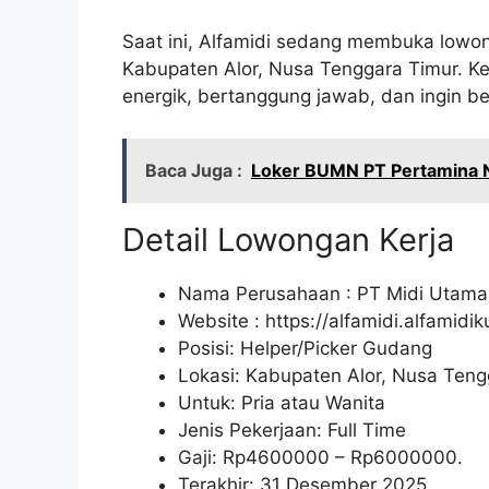
Saat ini, Alfamidi sedang membuka lowon
Kabupaten Alor, Nusa Tenggara Timur. K
energik, bertanggung jawab, dan ingin berk
Baca Juga :
Loker BUMN PT Pertamina 
Detail Lowongan Kerja
Nama Perusahaan :
PT Midi Utama
Website :
https://alfamidi.alfamidi
Posisi: Helper/Picker Gudang
Lokasi: Kabupaten Alor, Nusa Teng
Untuk: Pria atau Wanita
Jenis Pekerjaan: Full Time
Gaji: Rp
4600000
– Rp
6000000
.
Terakhir: 31 Desember 2025.