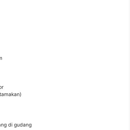
m
or
utamakan)
ng di gudang