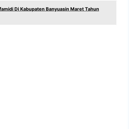
amidi Di Kabupaten Banyuasin Maret Tahun