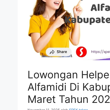
Lowongan Helpe
Alfamidi Di Kab
Maret Tahun 202
November 11, 2025
oleh
SPEK tekno