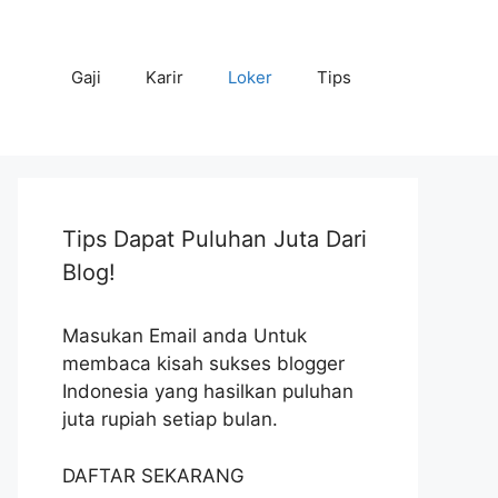
Gaji
Karir
Loker
Tips
Tips Dapat Puluhan Juta Dari
Blog!
Masukan Email anda Untuk
membaca kisah sukses blogger
Indonesia yang hasilkan puluhan
juta rupiah setiap bulan.
DAFTAR SEKARANG