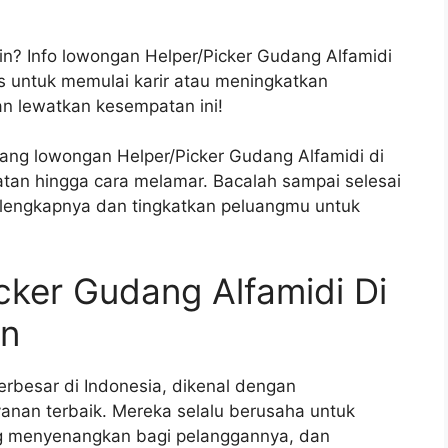
n? Info lowongan Helper/Picker Gudang Alfamidi
s untuk memulai karir atau meningkatkan
n lewatkan kesempatan ini!
ntang lowongan Helper/Picker Gudang Alfamidi di
atan hingga cara melamar. Bacalah sampai selesai
lengkapnya dan tingkatkan peluangmu untuk
ker Gudang Alfamidi Di
in
terbesar di Indonesia, dikenal dengan
anan terbaik. Mereka selalu berusaha untuk
g menyenangkan bagi pelanggannya, dan