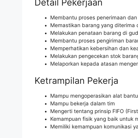
Detail Pekerjaan
Membantu proses penerimaan dan 
Memastikan barang yang diterima 
Melakukan penataan barang di gud
Membantu proses pengiriman baran
Memperhatikan kebersihan dan k
Melakukan pengecekan stok barang
Melaporkan kepada atasan mengena
Ketrampilan Pekerja
Mampu mengoperasikan alat bantu 
Mampu bekerja dalam tim
Mengerti tentang prinsip FIFO (First 
Kemampuan fisik yang baik untuk
Memiliki kemampuan komunikasi ya