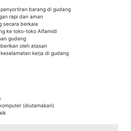
penyortiran barang di gudang
gan rapi dan aman
 secara berkala
g ke toko-toko Alfamidi
han gudang
berikan oleh atasan
keselamatan kerja di gudang
s
omputer (diutamakan)
aik