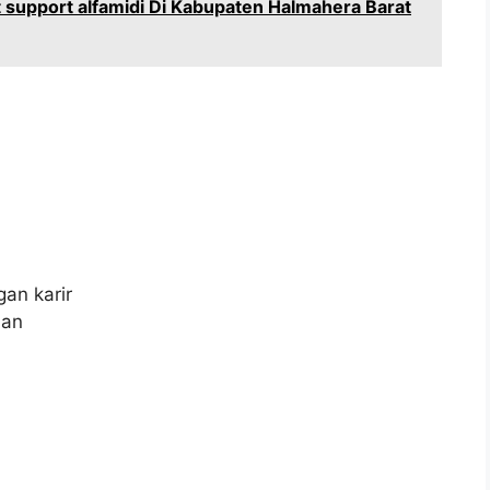
support alfamidi Di Kabupaten Halmahera Barat
an karir
aan