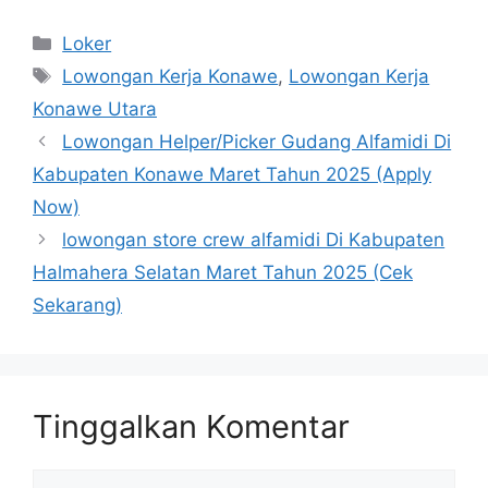
Kategori
Loker
Tag
Lowongan Kerja Konawe
,
Lowongan Kerja
Konawe Utara
Lowongan Helper/Picker Gudang Alfamidi Di
Kabupaten Konawe Maret Tahun 2025 (Apply
Now)
lowongan store crew alfamidi Di Kabupaten
Halmahera Selatan Maret Tahun 2025 (Cek
Sekarang)
Tinggalkan Komentar
Komentar