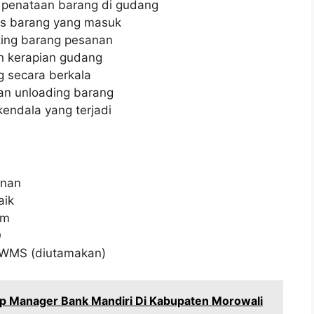
penataan barang di gudang
as barang yang masuk
king barang pesanan
 kerapian gudang
 secara berkala
an unloading barang
endala yang terjadi
anan
aik
im
O
WMS (diutamakan)
ip Manager Bank Mandiri Di Kabupaten Morowali