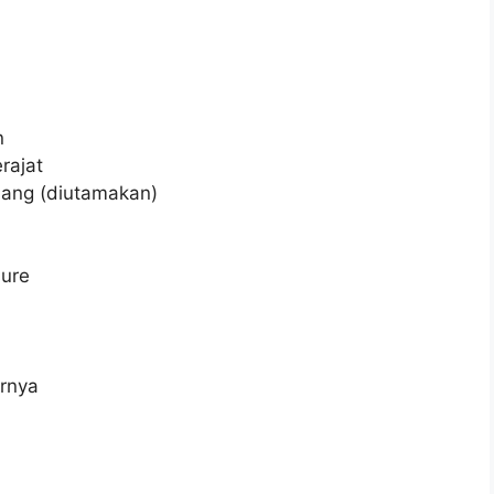
n
rajat
dang (diutamakan)
sure
arnya