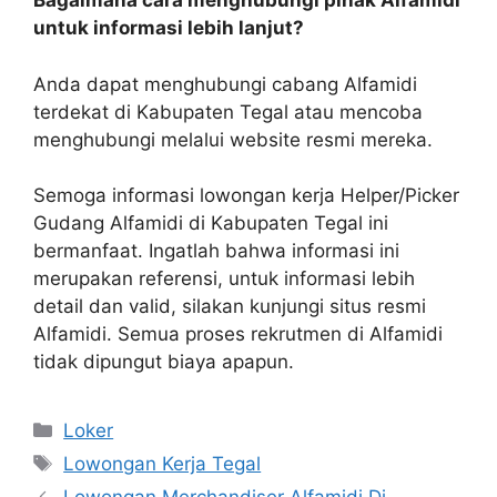
Bagaimana cara menghubungi pihak Alfamidi
untuk informasi lebih lanjut?
Anda dapat menghubungi cabang Alfamidi
terdekat di Kabupaten Tegal atau mencoba
menghubungi melalui website resmi mereka.
Semoga informasi lowongan kerja Helper/Picker
Gudang Alfamidi di Kabupaten Tegal ini
bermanfaat. Ingatlah bahwa informasi ini
merupakan referensi, untuk informasi lebih
detail dan valid, silakan kunjungi situs resmi
Alfamidi. Semua proses rekrutmen di Alfamidi
tidak dipungut biaya apapun.
Kategori
Loker
Tag
Lowongan Kerja Tegal