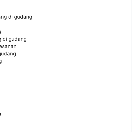
ng di gudang
g
 di gudang
pesanan
 gudang
g
m
g