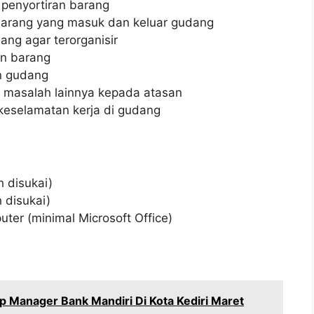
penyortiran barang
 barang yang masuk dan keluar gudang
ng agar terorganisir
n barang
n gudang
 masalah lainnya kepada atasan
keselamatan kerja di gudang
h disukai)
 disukai)
r (minimal Microsoft Office)
p Manager Bank Mandiri Di Kota Kediri Maret