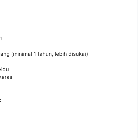
n
ng (minimal 1 tahun, lebih disukai)
vidu
keras
k