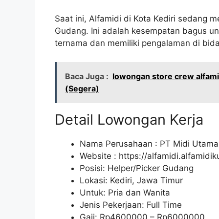
Saat ini, Alfamidi di Kota Kediri sedang 
Gudang. Ini adalah kesempatan bagus untu
ternama dan memiliki pengalaman di bidan
Baca Juga :
lowongan store crew alfami
(Segera)
Detail Lowongan Kerja
Nama Perusahaan :
PT Midi Utama
Website :
https://alfamidi.alfamidi
Posisi: Helper/Picker Gudang
Lokasi: Kediri, Jawa Timur
Untuk: Pria dan Wanita
Jenis Pekerjaan: Full Time
Gaji: Rp
4600000
– Rp
6000000