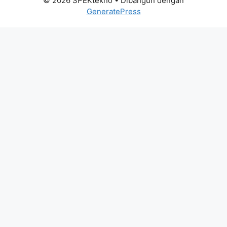
© 2026 SPEKtekno
• Dibangun dengan
GeneratePress