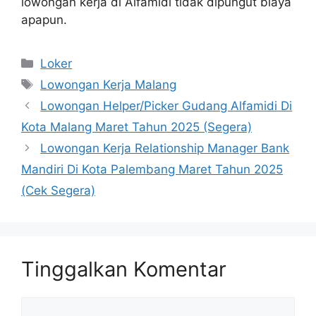
lowongan kerja di Alfamidi tidak dipungut biaya
apapun.
Kategori
Loker
Tag
Lowongan Kerja Malang
Lowongan Helper/Picker Gudang Alfamidi Di
Kota Malang Maret Tahun 2025 (Segera)
Lowongan Kerja Relationship Manager Bank
Mandiri Di Kota Palembang Maret Tahun 2025
(Cek Segera)
Tinggalkan Komentar
Komentar