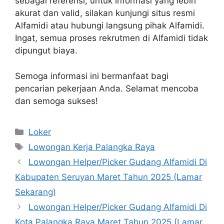
sebagai referensi, untuk informasi yang lebih
akurat dan valid, silakan kunjungi situs resmi
Alfamidi atau hubungi langsung pihak Alfamidi.
Ingat, semua proses rekrutmen di Alfamidi tidak
dipungut biaya.
Semoga informasi ini bermanfaat bagi
pencarian pekerjaan Anda. Selamat mencoba
dan semoga sukses!
Kategori
Loker
Tag
Lowongan Kerja Palangka Raya
Lowongan Helper/Picker Gudang Alfamidi Di
Kabupaten Seruyan Maret Tahun 2025 (Lamar
Sekarang)
Lowongan Helper/Picker Gudang Alfamidi Di
Kota Palangka Raya Maret Tahun 2025 (Lamar