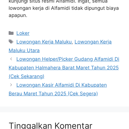
kunjungi situs resmi Alfamidi. Ingat, semua
lowongan kerja di Alfamidi tidak dipungut biaya
apapun.
Kategori
Loker
Tag
Lowongan Kerja Maluku
,
Lowongan Kerja
Maluku Utara
Lowongan Helper/Picker Gudang Alfamidi Di
Kabupaten Halmahera Barat Maret Tahun 2025
(Cek Sekarang)
Lowongan Kasir Alfamidi Di Kabupaten
Berau Maret Tahun 2025 (Cek Segera)
Tinggalkan Komentar