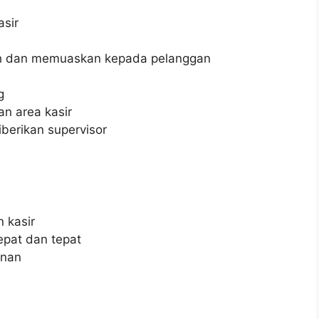
asir
h dan memuaskan kepada pelanggan
g
n area kasir
berikan supervisor
 kasir
pat dan tepat
anan