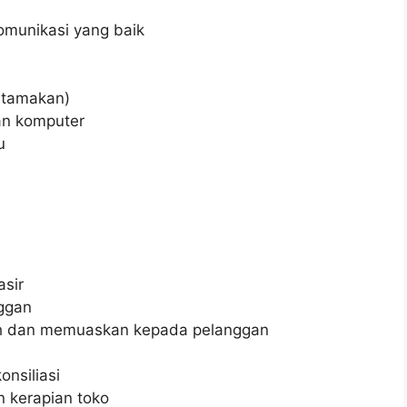
munikasi yang baik
utamakan)
an komputer
u
asir
ggan
h dan memuaskan kepada pelanggan
nsiliasi
 kerapian toko