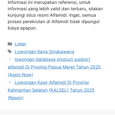
Informasi ini merupakan referensi, untuk
informasi yang lebih valid dan terbaru, silakan
kunjungi situs resmi Alfamidi. Ingat, semua
proses perekrutan di Alfamidi tidak dipungut
biaya apapun.
Kategori
Loker
Tag
Lowongan Kerja Singkawang
lowongan database product support
alfamidi Di Provinsi Papua Maret Tahun 2025
(Apply Now)
Lowongan Kasir Alfamidi Di Provinsi
Kalimantan Selatan (KALSEL) Tahun 2025
(Resmi)