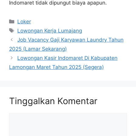
Indomaret tidak dipungut biaya apapun.
Kategori
Loker
Tag
Lowongan Kerja Lumajang
Job Vacancy Gaji Karyawan Laundry Tahun
2025 (Lamar Sekarang)
Lowongan Kasir Indomaret Di Kabupaten
Lamongan Maret Tahun 2025 (Segera)
Tinggalkan Komentar
Komentar