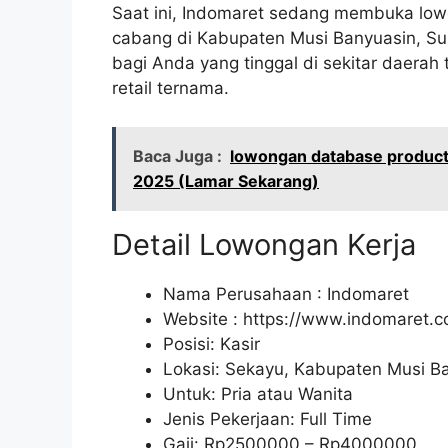
Saat ini, Indomaret sedang membuka lowo
cabang di Kabupaten Musi Banyuasin, Su
bagi Anda yang tinggal di sekitar daera
retail ternama.
Baca Juga :
lowongan database product 
2025 (Lamar Sekarang)
Detail Lowongan Kerja
Nama Perusahaan :
Indomaret
Website :
https://www.indomaret.co
Posisi: Kasir
Lokasi: Sekayu, Kabupaten Musi Ba
Untuk: Pria atau Wanita
Jenis Pekerjaan: Full Time
Gaji: Rp
2500000
– Rp
4000000
.