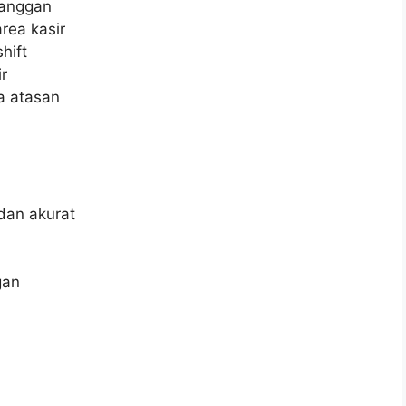
langgan
rea kasir
hift
r
a atasan
dan akurat
gan