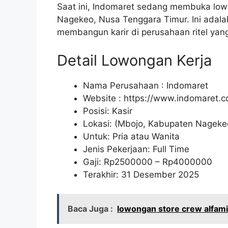
Saat ini, Indomaret sedang membuka lowo
Nagekeo, Nusa Tenggara Timur. Ini adal
membangun karir di perusahaan ritel ya
Detail Lowongan Kerja
Nama Perusahaan :
Indomaret
Website :
https://www.indomaret.co
Posisi: Kasir
Lokasi: (Mbojo, Kabupaten Nageke
Untuk: Pria atau Wanita
Jenis Pekerjaan: Full Time
Gaji: Rp
2500000
– Rp
4000000
Terakhir: 31 Desember 2025
Baca Juga :
lowongan store crew alfam