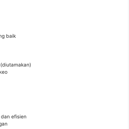
ng baik
 (diutamakan)
ekeo
dan efisien
gan