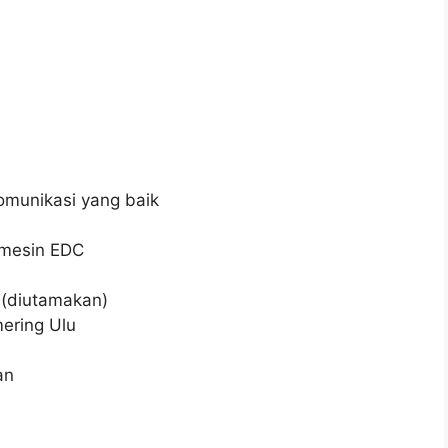
munikasi yang baik
 mesin EDC
 (diutamakan)
ering Ulu
an