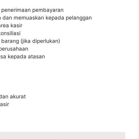
an penerimaan pembayaran
h dan memuaskan kepada pelanggan
rea kasir
nsiliasi
arang (jika diperlukan)
 perusahaan
asa kepada atasan
dan akurat
asir