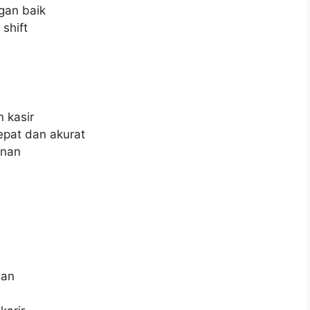
gan baik
shift
 kasir
pat dan akurat
anan
h
aan