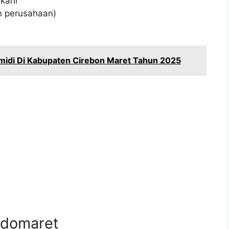
arir
an perusahaan)
idi Di Kabupaten Cirebon Maret Tahun 2025
ndomaret