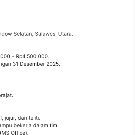
dow Selatan, Sulawesi Utara.
.000
– Rp
4.500.000
.
wongan 31 Desember 2025.
ajat.
jujur, dan teliti.
ampu bekerja dalam tim.
MS Office).