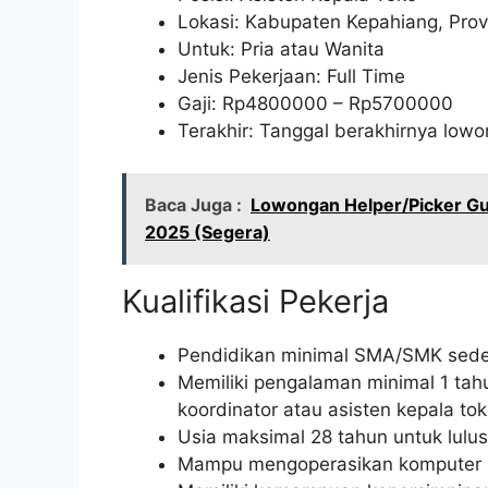
Lokasi: Kabupaten Kepahiang, Prov
Untuk: Pria atau Wanita
Jenis Pekerjaan: Full Time
Gaji: Rp
4800000
– Rp
5700000
Terakhir: Tanggal berakhirnya lo
Baca Juga :
Lowongan Helper/Picker Gu
2025 (Segera)
Kualifikasi Pekerja
Pendidikan minimal SMA/SMK seder
Memiliki pengalaman minimal 1 tahu
koordinator atau asisten kepala tok
Usia maksimal 28 tahun untuk lul
Mampu mengoperasikan komputer (M