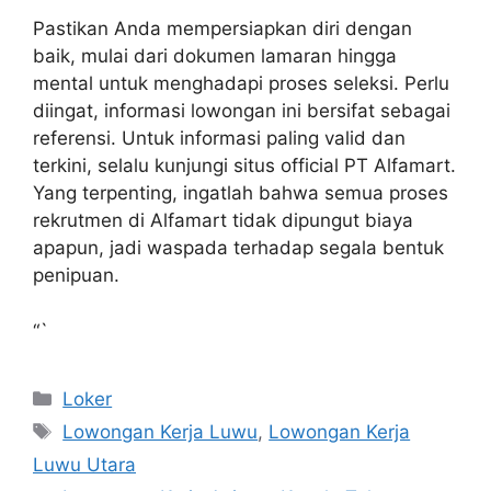
Pastikan Anda mempersiapkan diri dengan
baik, mulai dari dokumen lamaran hingga
mental untuk menghadapi proses seleksi. Perlu
diingat, informasi lowongan ini bersifat sebagai
referensi. Untuk informasi paling valid dan
terkini, selalu kunjungi situs official PT Alfamart.
Yang terpenting, ingatlah bahwa semua proses
rekrutmen di Alfamart tidak dipungut biaya
apapun, jadi waspada terhadap segala bentuk
penipuan.
“`
Kategori
Loker
Tag
Lowongan Kerja Luwu
,
Lowongan Kerja
Luwu Utara