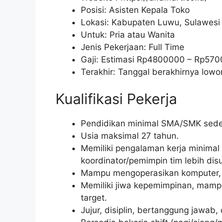
Posisi: Asisten Kepala Toko
Lokasi: Kabupaten Luwu, Sulawesi
Untuk: Pria atau Wanita
Jenis Pekerjaan: Full Time
Gaji: Estimasi Rp
4800000
– Rp
570
Terakhir: Tanggal berakhirnya lo
Kualifikasi Pekerja
Pendidikan minimal SMA/SMK seder
Usia maksimal 27 tahun.
Memiliki pengalaman kerja minimal 1
koordinator/pemimpin tim lebih disu
Mampu mengoperasikan komputer, k
Memiliki jiwa kepemimpinan, mampu
target.
Jujur, disiplin, bertanggung jawab, d