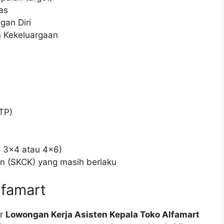
as
an Diri
n Kekeluargaan
TP)
n 3×4 atau 4×6)
an (SKCK) yang masih berlaku
lfamart
ar
Lowongan Kerja Asisten Kepala Toko Alfamart