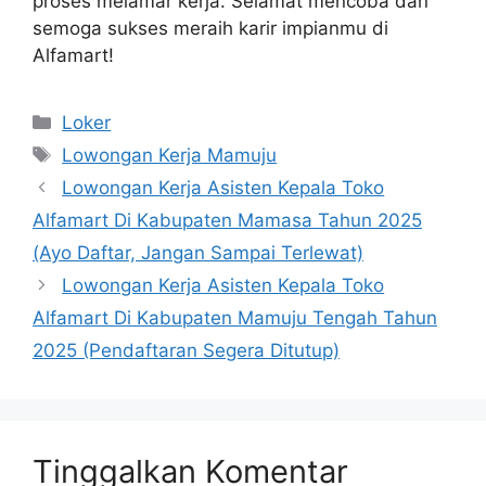
proses melamar kerja. Selamat mencoba dan
semoga sukses meraih karir impianmu di
Alfamart!
Kategori
Loker
Tag
Lowongan Kerja Mamuju
Lowongan Kerja Asisten Kepala Toko
Alfamart Di Kabupaten Mamasa Tahun 2025
(Ayo Daftar, Jangan Sampai Terlewat)
Lowongan Kerja Asisten Kepala Toko
Alfamart Di Kabupaten Mamuju Tengah Tahun
2025 (Pendaftaran Segera Ditutup)
Tinggalkan Komentar