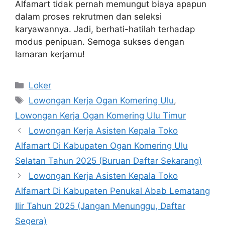
Alfamart tidak pernah memungut biaya apapun
dalam proses rekrutmen dan seleksi
karyawannya. Jadi, berhati-hatilah terhadap
modus penipuan. Semoga sukses dengan
lamaran kerjamu!
Kategori
Loker
Tag
Lowongan Kerja Ogan Komering Ulu
,
Lowongan Kerja Ogan Komering Ulu Timur
Lowongan Kerja Asisten Kepala Toko
Alfamart Di Kabupaten Ogan Komering Ulu
Selatan Tahun 2025 (Buruan Daftar Sekarang)
Lowongan Kerja Asisten Kepala Toko
Alfamart Di Kabupaten Penukal Abab Lematang
Ilir Tahun 2025 (Jangan Menunggu, Daftar
Segera)