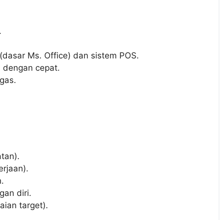
.
asar Ms. Office) dan sistem POS.
dengan cepat.
ugas.
tan).
rjaan).
h.
an diri.
ian target).