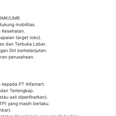
i UMK/UMR.
ukung mobilitas.
n Kesehatan.
apaian target toko).
as dan Terbuka Lebar.
an Diri berkelanjutan.
uran perusahaan.
n kepada PT Alfamart.
 dan Terlengkap.
atau asli diperlihatkan).
TP) yang masih berlaku.
mbar).