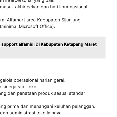
 interpersonal yang baik.
rmasuk akhir pekan dan hari libur nasional.
rai Alfamart area Kabupaten Sijunjung.
inimal Microsoft Office).
 support alfamidi Di Kabupaten Ketapang Maret
lola operasional harian gerai.
inerja staf toko.
ang dan penataan produk sesuai standar
ng prima dan menangani keluhan pelanggan.
an administrasi toko lainnya.