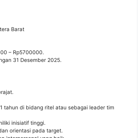
tera Barat
000
– Rp
5700000
.
wongan 31 Desember 2025.
ajat.
 tahun di bidang ritel atau sebagai leader tim
ki inisiatif tinggi.
n orientasi pada target.