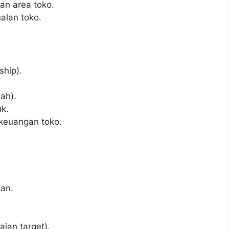
an area toko.
alan toko.
hip).
ah).
uk.
 keuangan toko.
an.
ian target).