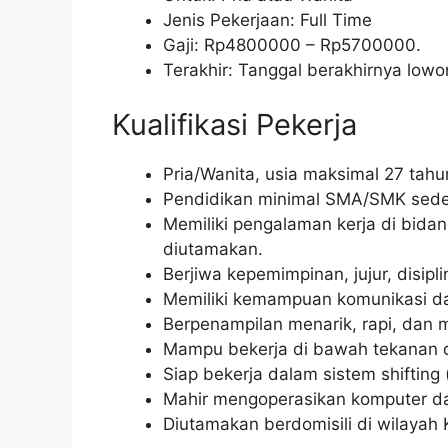
Jenis Pekerjaan: Full Time
Gaji: Rp
4800000
– Rp
5700000
.
Terakhir: Tanggal berakhirnya lo
Kualifikasi Pekerja
Pria/Wanita, usia maksimal 27 tahu
Pendidikan minimal SMA/SMK seder
Memiliki pengalaman kerja di bidang
diutamakan.
Berjiwa kepemimpinan, jujur, disip
Memiliki kemampuan komunikasi dan
Berpenampilan menarik, rapi, dan m
Mampu bekerja di bawah tekanan d
Siap bekerja dalam sistem shifting (
Mahir mengoperasikan komputer das
Diutamakan berdomisili di wilayah 