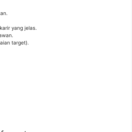
an.
rir yang jelas.
awan.
ian target).