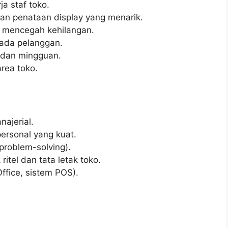
a staf toko.
an penataan display yang menarik.
n mencegah kehilangan.
ada pelanggan.
 dan mingguan.
rea toko.
ajerial.
ersonal yang kuat.
roblem-solving).
itel dan tata letak toko.
fice, sistem POS).