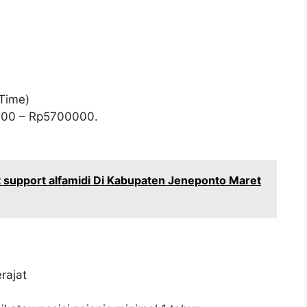
 Time)
000
– Rp
5700000
.
 support alfamidi Di Kabupaten Jeneponto Maret
rajat