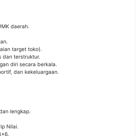
/UMK daerah.
an.
ian target toko).
 dan terstruktur.
n diri secara berkala.
ortif, dan kekeluargaan.
 dan lengkap.
p Nilai.
4×6.