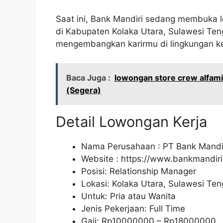
Saat ini, Bank Mandiri sedang membuka l
di Kabupaten Kolaka Utara, Sulawesi Teng
mengembangkan karirmu di lingkungan ker
Baca Juga :
lowongan store crew alfam
(Segera)
Detail Lowongan Kerja
Nama Perusahaan :
PT Bank Mandir
Website :
https://www.bankmandiri.
Posisi: Relationship Manager
Lokasi: Kolaka Utara, Sulawesi Te
Untuk: Pria atau Wanita
Jenis Pekerjaan: Full Time
Gaji: Rp
10000000
– Rp
18000000