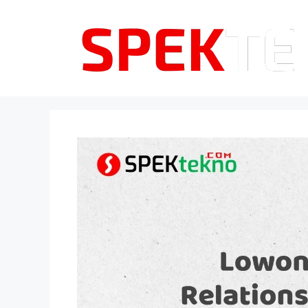
Langsung
ke
isi