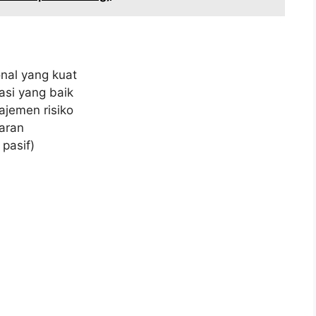
onal yang kuat
si yang baik
jemen risiko
aran
pasif)