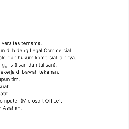
iversitas ternama.
un di bidang Legal Commercial.
k, dan hukum komersial lainnya.
gris (lisan dan tulisan).
 bekerja di bawah tekanan.
pun tim.
kuat.
tif.
puter (Microsoft Office).
n Asahan.