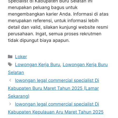
Specialist di Kabupaten Buru Selatan ini
merupakan peluang bagus untuk
mengembangkan karier Anda. Informasi di atas
merupakan referensi, untuk informasi lebih
detail dan valid, silakan kunjungi website resmi
perusahaan. Ingat, semua proses rekrutmen
tidak dipungut biaya apapun.
Kategori
Loker
Tag
Lowongan Kerja Buru
,
Lowongan Kerja Buru
Selatan
lowongan legal commercial specialist Di
Kabupaten Buru Maret Tahun 2025 (Lamar
Sekarang)
lowongan legal commercial specialist Di
Kabupaten Kepulauan Aru Maret Tahun 2025