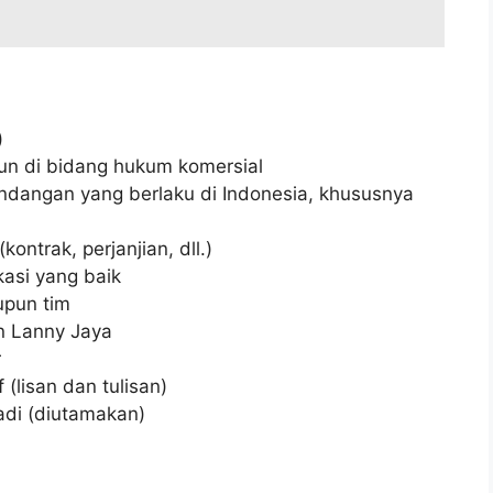
)
un di bidang hukum komersial
dangan yang berlaku di Indonesia, khususnya
ontrak, perjanjian, dll.)
asi yang baik
upun tim
n Lanny Jaya
r
(lisan dan tulisan)
adi (diutamakan)