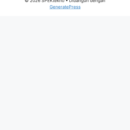
© 2026 SPEKtekno
• Dibangun dengan
GeneratePress