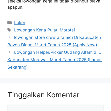
seleksi lowongan kerja ini tidak dipungut biaya
apapun.
Kategori
Loker
Tag
Lowongan Kerja Pulau Morotai
lowongan store crew alfamidi Di Kabupaten
Boven Digoel Maret Tahun 2025 (Apply Now)
Lowongan Helper/Picker Gudang Alfamidi Di
Kabupaten Morowali Maret Tahun 2025 (Lamar
Sekarang)
Tinggalkan Komentar
Komentar